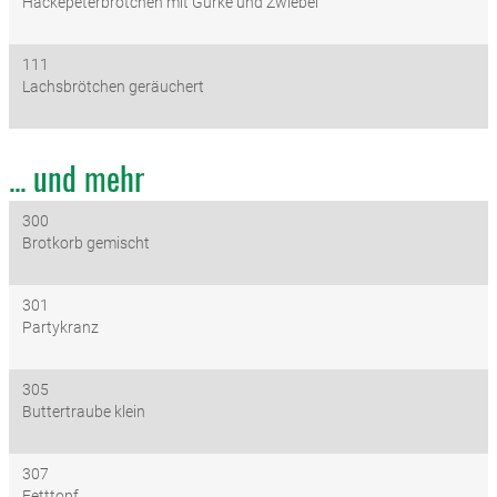
Hackepeterbrötchen mit Gurke und Zwiebel
111
Lachsbrötchen geräuchert
... und mehr
300
Brotkorb gemischt
301
Partykranz
305
Buttertraube klein
307
Fetttopf