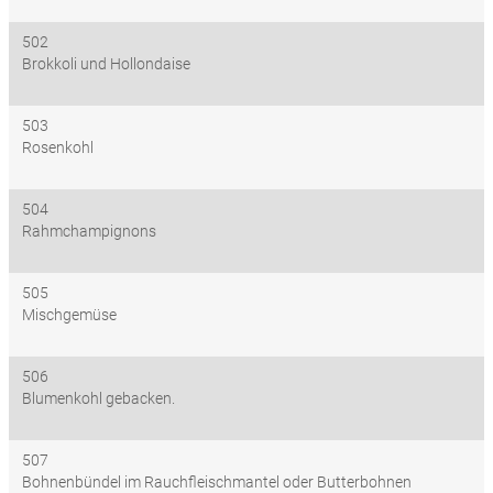
502
Brokkoli und Hollondaise
503
Rosenkohl
504
Rahmchampignons
505
Mischgemüse
506
Blumenkohl gebacken.
507
Bohnenbündel im Rauchfleischmantel oder Butterbohnen