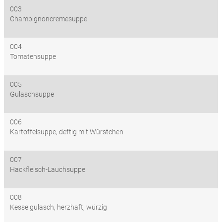
003
Champignoncremesuppe
004
Tomatensuppe
005
Gulaschsuppe
006
Kartoffelsuppe, deftig mit Würstchen
007
Hackfleisch-Lauchsuppe
008
Kesselgulasch, herzhaft, würzig