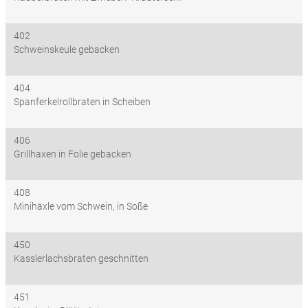
402
Schweinskeule gebacken
404
Spanferkelrollbraten in Scheiben
406
Grillhaxen in Folie gebacken
408
Minihäxle vom Schwein, in Soße
450
Kasslerlachsbraten geschnitten
451